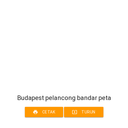
Budapest pelancong bandar peta
print
system_update_alt
CETAK
TURUN